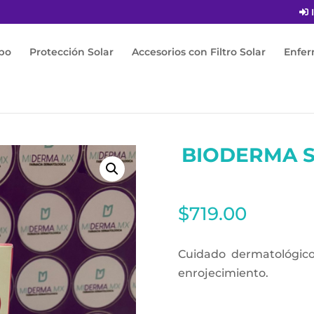
I
po
Protección Solar
Accesorios con Filtro Solar
Enfe
rma Sensibio AR+ cream 40ml
BIODERMA S
$
719.00
Cuidado dermatológico 
enrojecimiento.