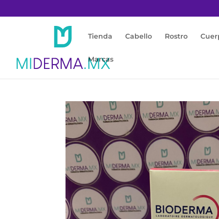
Tienda
Cabello
Rostro
Cuer
Marcas
Inicio
/
Rostro
/
Piel Sensible / Rojas
/ Biode