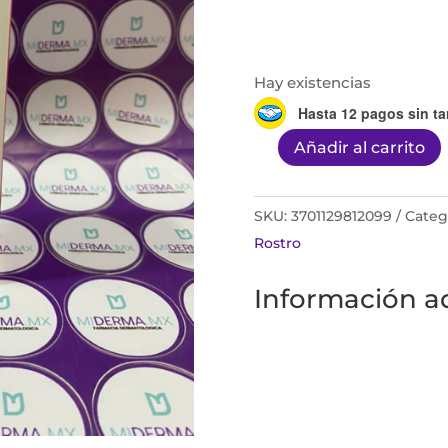
Hay existencias
Hasta 12 pagos sin ta
Añadir al carrito
Bioderma
Sensibio
AR+
SKU:
3701129812099
Categ
cream
Rostro
40ml
Información ad
cantidad