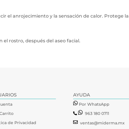
ucir el anrojecimiento y la sensación de calor. Protege l
 el rostro, después del aseo facial.
UARIOS
AYUDA
Cuenta
Por WhatsApp
Carrito
963 180 0711
tica de Privacidad
ventas@miderma.mx