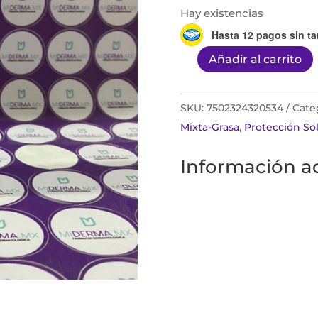
Hay existencias
Hasta 12 pagos sin ta
Añadir al carrito
Cederm
Greasy
Skin
SKU:
7502324320534
Cate
FPS50+
Mixta-Grasa
,
Protección Sol
50ml
Información ad
cantidad