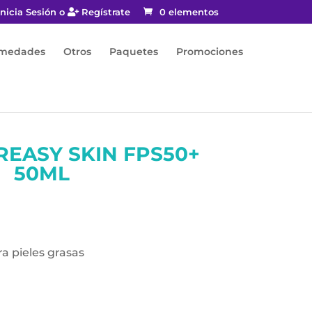
nicia Sesión o
Regístrate
0 elementos
rmedades
Otros
Paquetes
Promociones
EASY SKIN FPS50+
50ML
ara pieles grasas