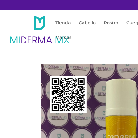
Tienda
Cabello
Rostro
Cuer
Marcas
Inicio
/
Protección Solar
/
Facial / Piel Mixta