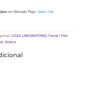
rjeta
con Mercado Pago.
Saber más
gorías:
CDZA LABORATORIO
,
Facial / Piel
ar
,
Rostro
icional