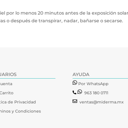
piel por lo menos 20 minutos antes de la exposición sola
ras o después de transpirar, nadar, bañarse o secarse.
UARIOS
AYUDA
Cuenta
Por WhatsApp
Carrito
963 180 0711
tica de Privacidad
ventas@miderma.mx
minos y Condiciones