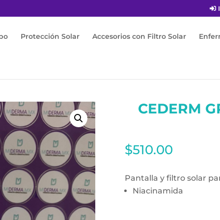
I
po
Protección Solar
Accesorios con Filtro Solar
Enfe
-Grasa
/ Cederm Greasy Skin FPS50+ 50ml
CEDERM GR
$
510.00
Pantalla y filtro solar p
Niacinamida