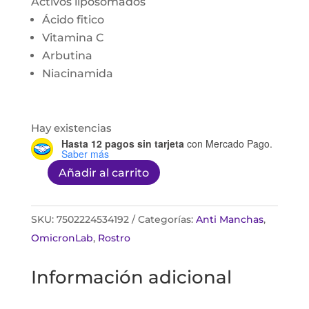
Activos liposomados
Ácido fitico
Vitamina C
Arbutina
Niacinamida
Hay existencias
Hasta 12 pagos sin tarjeta
con Mercado Pago.
Saber más
Añadir al carrito
Clareskin
crema
facial
SKU:
7502224534192
Categorías:
Anti Manchas
,
aclarante
OmicronLab
,
Rostro
50ml
Información adicional
cantidad