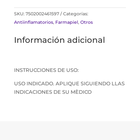
0.1%
CREMA
SKU:
7502002461597
Categorías:
30G
Antiinflamatorios
,
Farmapiel
,
Otros
cantidad
Información adicional
INSTRUCCIONES DE USO:
USO INDICADO. APLIQUE SIGUIENDO LLAS
INDICACIONES DE SU MÈDICO