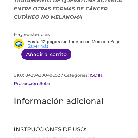
TRATAMIENTO DE QUERATOSIS ACTÍNICA
ENTRE OTRAS FORMAS DE CÁNCER
CUTÁNEO NO MELANOMA
Hay existencias
Hasta 12 pagos sin tarjeta
con Mercado Pago.
Saber más
Añadir al carrito
ERYFOTONA
AK-
NMSC
SKU:
8429420048652
Categorías:
ISDIN
,
CREMA
Protección Solar
50ML
Información adicional
cantidad
INSTRUCCIONES DE USO: