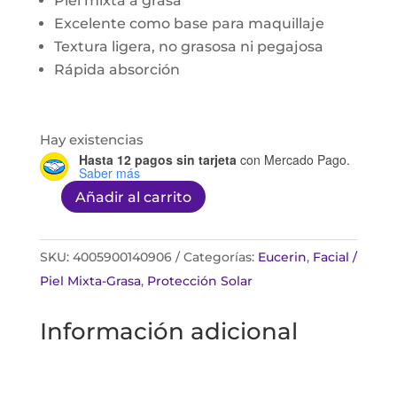
Piel mixta a grasa
Excelente como base para maquillaje
Textura ligera, no grasosa ni pegajosa
Rápida absorción
Hay existencias
Hasta 12 pagos sin tarjeta
con Mercado Pago.
Saber más
Añadir al carrito
Eucerin
Oil
control
SKU:
4005900140906
Categorías:
Eucerin
,
Facial /
fps50+
Piel Mixta-Grasa
,
Protección Solar
50ml
Información adicional
cantidad