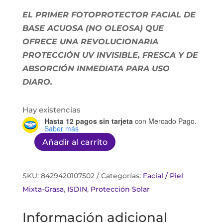
EL PRIMER FOTOPROTECTOR FACIAL DE
BASE ACUOSA (NO OLEOSA) QUE
OFRECE UNA REVOLUCIONARIA
PROTECCIÓN UV INVISIBLE, FRESCA Y DE
ABSORCIÓN INMEDIATA PARA USO
DIARO.
Hay existencias
Hasta 12 pagos sin tarjeta
con Mercado Pago.
Saber más
Añadir al carrito
Isdin
Fotoprotector
Fusion
SKU:
8429420107502
Categorías:
Facial / Piel
Water
Mixta-Grasa
,
ISDIN
,
Protección Solar
Magic
Información adicional
FPS50+