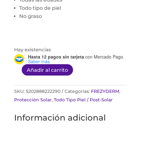
Todo tipo de piel
No graso
Hay existencias
Hasta 12 pagos sin tarjeta
con Mercado Pago.
Saber más
Añadir al carrito
Frezyderm
sun
screen
SKU:
5202888222290
Categorías:
FREZYDERM
,
velvet
Protección Solar
,
Todo Tipo Piel / Post-Solar
50ml
Información adicional
cantidad