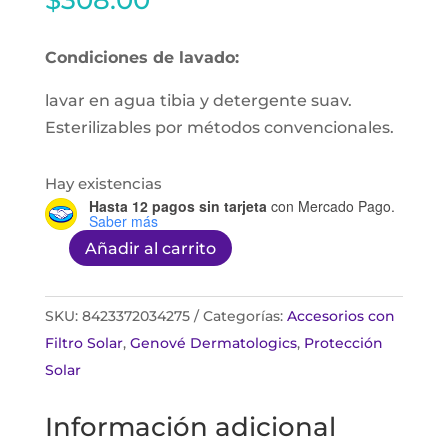
Condiciones de lavado:
lavar en agua tibia y detergente suav.
Esterilizables por métodos convencionales.
Hay existencias
Hasta 12 pagos sin tarjeta
con Mercado Pago.
Saber más
Añadir al carrito
Genocure
guantes
dermatológicos
SKU:
8423372034275
Categorías:
Accesorios con
de
Filtro Solar
,
Genové Dermatologics
,
Protección
algodón
Solar
talla
Información adicional
S