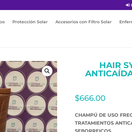
I
po
Protección Solar
Accesorios con Filtro Solar
Enfe
CHAMPÚ ANTICAÍDA ANTISEBORREICO 200ML
HAIR 
ANTICAÍD
$
666.00
CHAMPÚ DE USO FRE
TRATAMIENTOS ANTIC
SEBORREICOS.