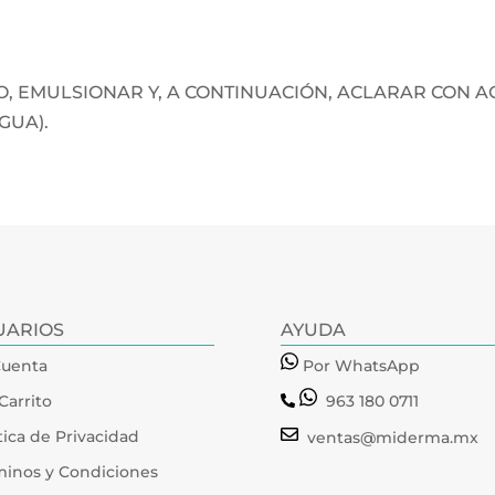
, EMULSIONAR Y, A CONTINUACIÓN, ACLARAR CON A
GUA).
UARIOS
AYUDA
Cuenta
Por WhatsApp
Carrito
963 180 0711
tica de Privacidad
ventas@miderma.mx
minos y Condiciones