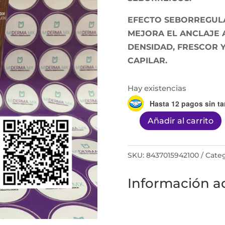
EFECTO SEBORREGUL
MEJORA EL ANCLAJE 
DENSIDAD, FRESCOR Y
CAPILAR.
Hay existencias
Hasta 12 pagos sin ta
Añadir al carrito
HAIR
SYSTEM
CHAMPÚ
SKU:
8437015942100
Categ
ANTICAÍDA
Información ad
ANTISEBORREICO
200ML
cantidad