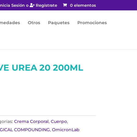
nicia Sesión o
Regístrate
0 elementos
rmedades
Otros
Paquetes
Promociones
VE UREA 20 200ML
orías:
Crema Corporal
,
Cuerpo
,
GICAL COMPOUNDING
,
OmicronLab