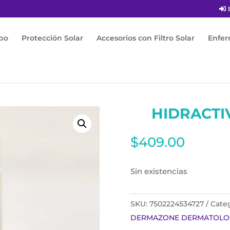
I
po
Protección Solar
Accesorios con Filtro Solar
Enfe
IVE UREA 20 200ML
HIDRACTI
$
409.00
Sin existencias
SKU:
7502224534727
Categ
DERMAZONE DERMATOLO