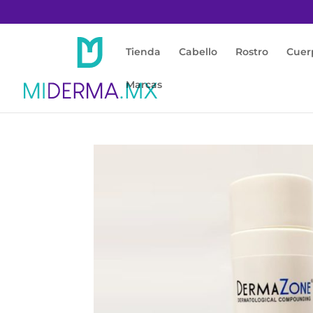
Tienda
Cabello
Rostro
Cuer
Marcas
Inicio
/
Cuerpo
/
Crema Corporal
/ HIDRACT