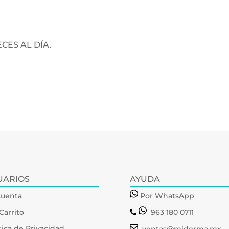
CES AL DÍA.
UARIOS
AYUDA
Cuenta
Por WhatsApp
Carrito
963 180 0711
tica de Privacidad
ventas@miderma.mx