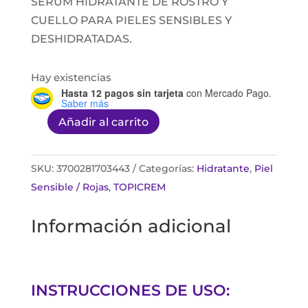
SÉRUM HIDRATANTE DE ROSTRO Y
CUELLO PARA PIELES SENSIBLES Y
DESHIDRATADAS.
Hay existencias
Hasta 12 pagos sin tarjeta
con Mercado Pago.
Saber más
Añadir al carrito
HYDRA+
ULTRA
HIDRATANT
SKU:
3700281703443
Categorías:
Hidratante
,
Piel
SÉRUM
Sensible / Rojas
,
TOPICREM
30ML
Información adicional
cantidad
INSTRUCCIONES DE USO: