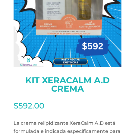
KIT XERACALM A.D
CREMA
$
592.00
La crema relipidizante XeraCalm A.D está
formulada e indicada específicamente para