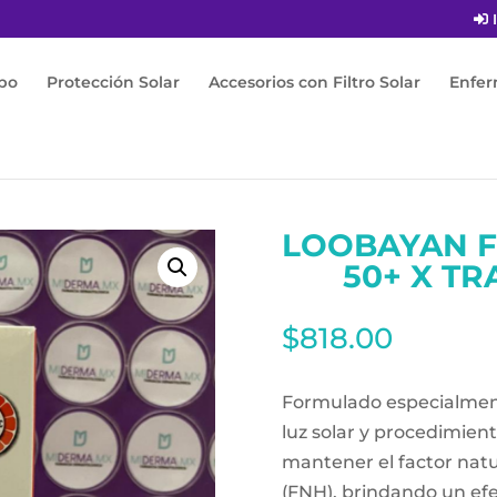
I
po
Protección Solar
Accesorios con Filtro Solar
Enfe
has
/ Loobayan Fotoprotector Fps 50+ X Tranexamico 60ml
LOOBAYAN 
50+ X T
$
818.00
Formulado especialmente
luz solar y procedimient
mantener el factor natur
(FNH), brindando un ef