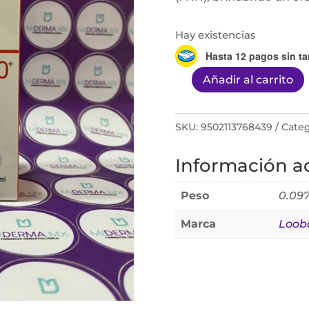
Hay existencias
Hasta 12 pagos sin ta
Añadir al carrito
Loobayan
Fotoprotector
Fps
SKU:
9502113768439
Categ
50+
Información ad
X
Tranexamico
Peso
0.097
60ml
cantidad
Marca
Loob