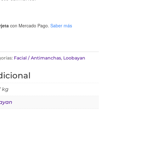
rjeta
con Mercado Pago.
Saber más
orías:
Facial / Antimanchas
,
Loobayan
icional
 kg
ayan