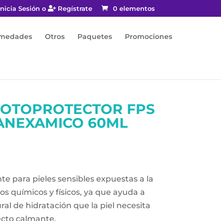
nicia Sesión o
Regístrate
0 elementos
rmedades
Otros
Paquetes
Promociones
FOTOPROTECTOR FPS
RANEXAMICO 60ML
 para pieles sensibles expuestas a la
os químicos y físicos, ya que ayuda a
al de hidratación que la piel necesita
ecto calmante.