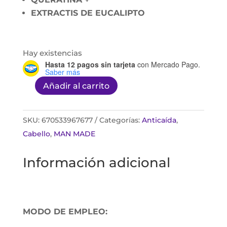
EXTRACTIS DE EUCALIPTO
Hay existencias
Hasta 12 pagos sin tarjeta
con Mercado Pago.
Saber más
Añadir al carrito
MAN
MADE
SHAMPOO
SKU:
670533967677
Categorías:
Anticaída
,
500ML
Cabello
,
MAN MADE
cantidad
Información adicional
MODO DE EMPLEO: