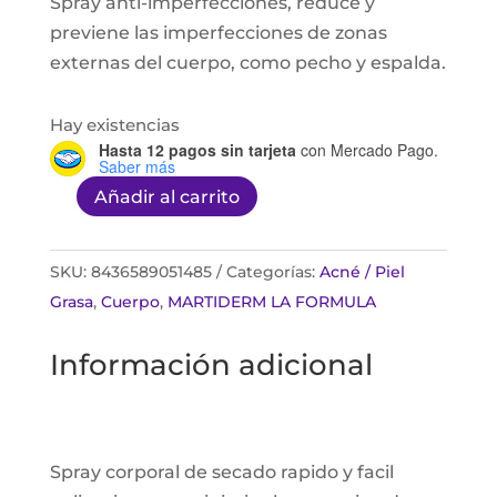
Spray anti-imperfecciones, reduce y
previene las imperfecciones de zonas
externas del cuerpo, como pecho y espalda.
Hay existencias
Hasta 12 pagos sin tarjeta
con Mercado Pago.
Saber más
Añadir al carrito
Martiderm
acniover
spray
SKU:
8436589051485
Categorías:
Acné / Piel
corporal
Grasa
,
Cuerpo
,
MARTIDERM LA FORMULA
150ml
Información adicional
cantidad
Spray corporal de secado rapido y facil