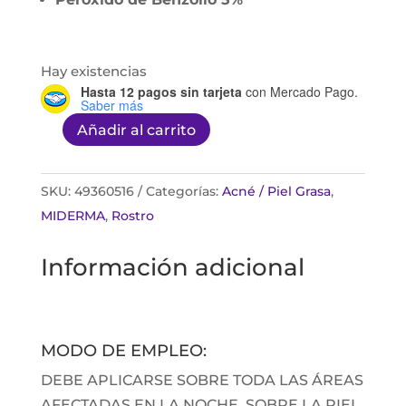
Hay existencias
Hasta 12 pagos sin tarjeta
con Mercado Pago.
Saber más
Añadir al carrito
Miderma
Clinduo
gel
SKU:
49360516
Categorías:
Acné / Piel Grasa
,
30g
MIDERMA
,
Rostro
cantidad
Información adicional
MODO DE EMPLEO:
DEBE APLICARSE SOBRE TODA LAS ÁREAS
AFECTADAS EN LA NOCHE, SOBRE LA PIEL