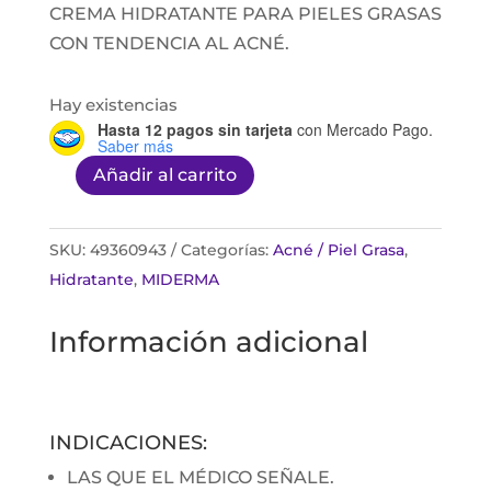
CREMA HIDRATANTE PARA PIELES GRASAS
CON TENDENCIA AL ACNÉ.
Hay existencias
Hasta 12 pagos sin tarjeta
con Mercado Pago.
Saber más
Añadir al carrito
MIDERMA
CONTROL
EFECTIVO
SKU:
49360943
Categorías:
Acné / Piel Grasa
,
DE
Hidratante
,
MIDERMA
PIELES
Información adicional
GRASAS
150G
cantidad
INDICACIONES:
LAS QUE EL MÉDICO SEÑALE.