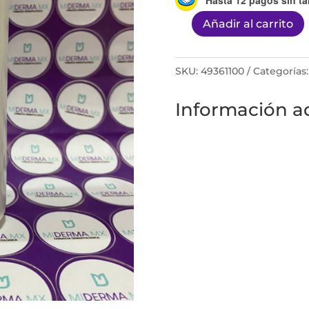
Añadir al carrito
MIDERMA
CREMA
DE
SKU:
49361100
Categorías
AVENA
Información ad
250ML
cantidad