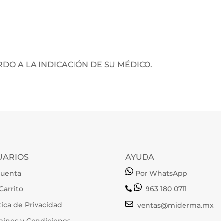
DO A LA INDICACIÓN DE SU MÉDICO.
UARIOS
AYUDA
Cuenta
Por WhatsApp
Carrito
963 180 0711
tica de Privacidad
ventas@miderma.mx
minos y Condiciones