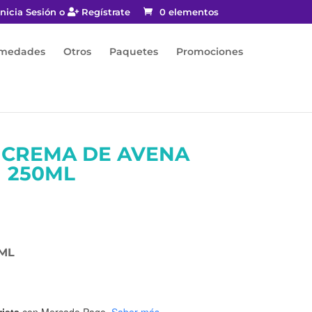
nicia Sesión o
Regístrate
0 elementos
rmedades
Otros
Paquetes
Promociones
 CREMA DE AVENA
250ML
ML
rjeta
con Mercado Pago.
Saber más