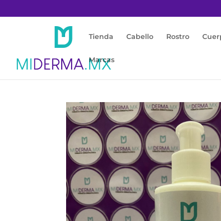
Tienda
Cabello
Rostro
Cuer
Marcas
Inicio
/
Cuerpo
/
Crema Corporal
/ MIDERMA