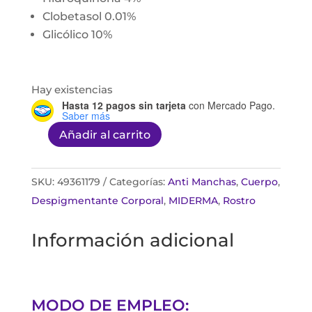
Clobetasol 0.01%
Glicólico 10%
Hay existencias
Hasta 12 pagos sin tarjeta
con Mercado Pago.
Saber más
Añadir al carrito
Miderma
Gliko
H
SKU:
49361179
Categorías:
Anti Manchas
,
Cuerpo
,
50g
Despigmentante Corporal
,
MIDERMA
,
Rostro
cantidad
Información adicional
MODO DE EMPLEO: