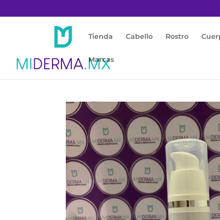
Tienda
Cabello
Rostro
Cuer
Marcas
Inicio
/
Rostro
/
Acné / Piel Grasa
/ MIDERMA