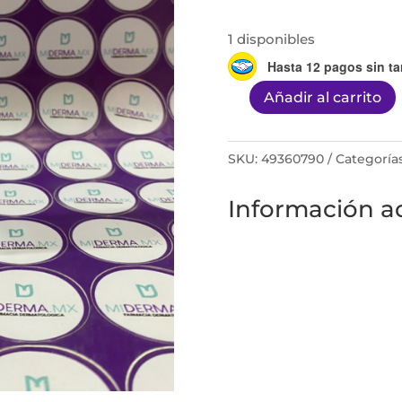
1 disponibles
Hasta 12 pagos sin ta
Añadir al carrito
MIDERMA
PB
5
SKU:
49360790
Categoría
PERÓXIDO
Información ad
DE
BENZOILO
5%
50G
cantidad