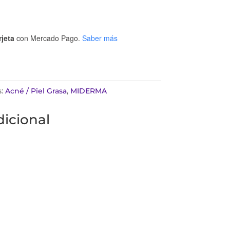
rjeta
con Mercado Pago.
Saber más
s:
Acné / Piel Grasa
,
MIDERMA
icional