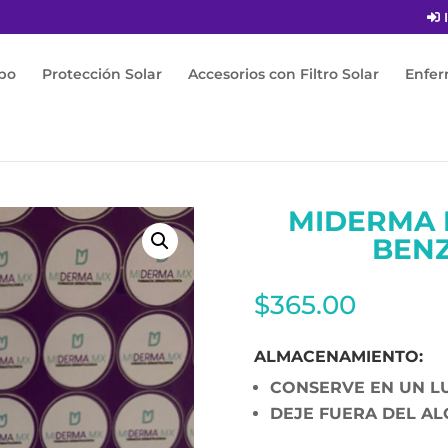
I
po
Protección Solar
Accesorios con Filtro Solar
Enfe
 PB 5 PERÓXIDO DE BENZOILO 5% 50G
MIDERMA 
BENZ
$
365.00
ALMACENAMIENTO:
CONSERVE EN UN LU
DEJE FUERA DEL AL