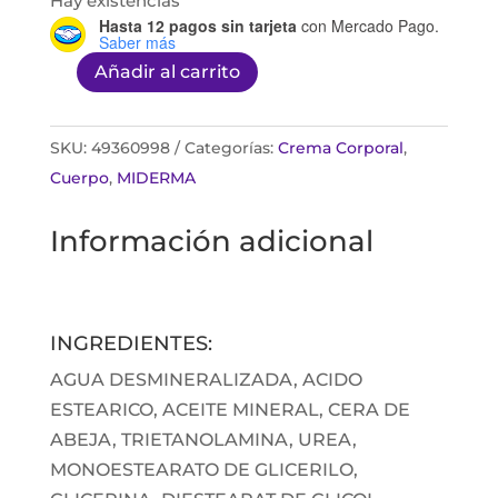
Hay existencias
Hasta 12 pagos sin tarjeta
con Mercado Pago.
Saber más
Añadir al carrito
Miderma
urea
10
SKU:
49360998
Categorías:
Crema Corporal
,
crema
Cuerpo
,
MIDERMA
250G
Información adicional
cantidad
INGREDIENTES:
AGUA DESMINERALIZADA, ACIDO
ESTEARICO, ACEITE MINERAL, CERA DE
ABEJA, TRIETANOLAMINA, UREA,
MONOESTEARATO DE GLICERILO,