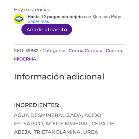
Hay existencias
Hasta 12 pagos sin tarjeta
con Mercado Pago.
Saber más
Añadir al carrito
MIDERMA
UREA
30
SKU:
55882
Categorías:
Crema Corporal
,
Cuerpo
,
CREMA
MIDERMA
250G
Información adicional
cantidad
INGREDIENTES:
AGUA DESMINERALIZADA, ACIDO
ESTEARICO, ACEITE MINERAL, CERA DE
ABEJA, TRIETANOLAMINA, UREA,