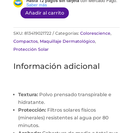
Hasta 12 pagos sin tarjeta
con Mercado Pago.
Saber más
Añadir al carrito
Natural
Finish
Pressed
SKU:
813419021722
Categorías:
Colorescience
,
Foundation
Compactos
,
Maquillaje Dermatológico
,
SPF
Protección Solar
20
Información adicional
tono
Medium
Sand
12
Textura:
Polvo prensado transpirable e
g
hidratante.
cantidad
Protección:
Filtros solares físicos
(minerales) resistentes al agua por 80
minutos.