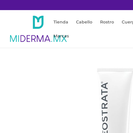
Tienda
Cabello
Rostro
Cuer
Marcas
Inicio
/
Rostro
/
Anti Manchas
/ Neostrata e