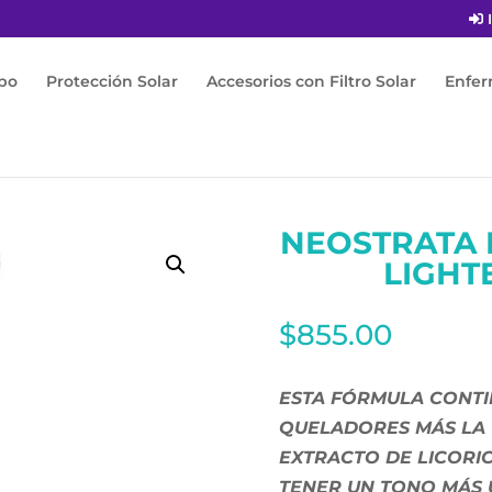
I
po
Protección Solar
Accesorios con Filtro Solar
Enfe
nlighten pigment lightening gel 40G
NEOSTRATA 
LIGHT
$
855.00
ESTA FÓRMULA CONTI
QUELADORES MÁS LA V
EXTRACTO DE LICORI
TENER UN TONO MÁS 