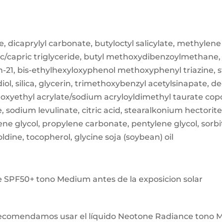
 dicaprylyl carbonate, butyloctyl salicylate, methylene
c/capric triglyceride, butyl methoxydibenzoylmethane, 
-21, bis-ethylhexyloxyphenol methoxyphenyl triazine, s
iol, silica, glycerin, trimethoxybenzyl acetylsinapate, 
oxyethyl acrylate/sodium acryloyldimethyl taurate cop
 sodium levulinate, citric acid, stearalkonium hectorit
e glycol, propylene carbonate, pentylene glycol, sorbit
boldine, tocopherol, glycine soja (soybean) oil
 SPF50+ tono Medium antes de la exposicion solar
 recomendamos usar el líquido Neotone Radiance tono 