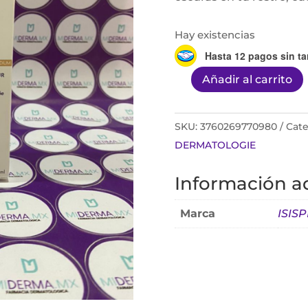
Hay existencias
Hasta 12 pagos sin ta
Añadir al carrito
Neotone
Radiance
SPF50+
SKU:
3760269770980
Cate
30ml
DERMATOLOGIE
Color
Información ad
Medium
cantidad
Marca
ISIS