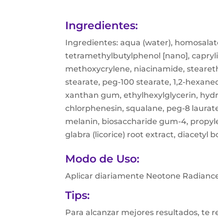
Ingredientes:
Ingredientes: aqua (water), homosalate,
tetramethylbutylphenol [nano], capryli
methoxycrylene, niacinamide, steareth
stearate, peg-100 stearate, 1,2-hexaned
xanthan gum, ethylhexylglycerin, hydr
chlorphenesin, squalane, peg-8 laurate,
melanin, biosaccharide gum-4, propylen
glabra (licorice) root extract, diacetyl 
Modo de Uso:
Aplicar diariamente Neotone Radiance
Tips:
Para alcanzar mejores resultados, te