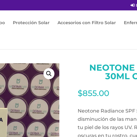
I
po
Protección Solar
Accesorios con Filtro Solar
Enfe
has
/ Neotone Radiance SPF50+ 30ml Color Medium
NEOTONE 
30ML 
$
855.00
Neotone Radiance SPF 
disminución de las man
tu piel de los rayos UV
oscuras en tu rostro, cu