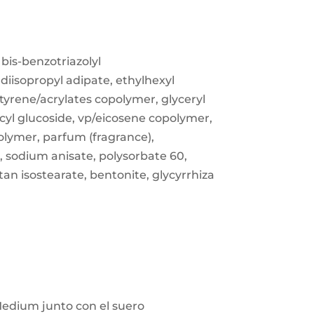
 bis-benzotriazolyl
diisopropyl adipate, ethylhexyl
tyrene/acrylates copolymer, glyceryl
decyl glucoside, vp/eicosene copolymer,
olymer, parfum (fragrance),
e, sodium anisate, polysorbate 60,
an isostearate, bentonite, glycyrrhiza
Medium junto con el suero