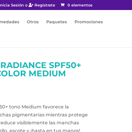
nicia Sesión o
Regístrate
0 elementos
rmedades
Otros
Paquetes
Promociones
RADIANCE SPF50+
COLOR MEDIUM
50+ tono Medium favorece la
chas pigmentarias mientras protege
. Reduce visiblemente las manchas
ello, escote y ¡hasta en tus manos!