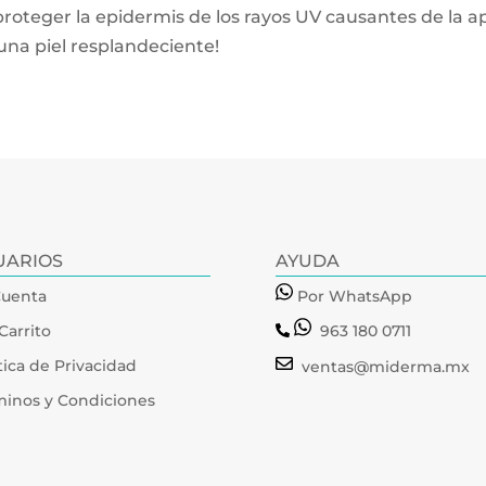
oteger la epidermis de los rayos UV causantes de la 
una piel resplandeciente!
UARIOS
AYUDA
Cuenta
Por WhatsApp
Carrito
963 180 0711
tica de Privacidad
ventas@miderma.mx
minos y Condiciones