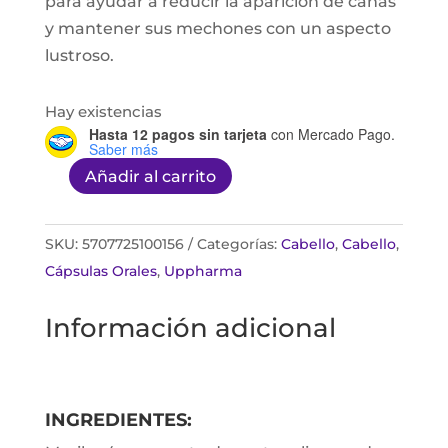
para ayudar a reducir la aparición de canas
y mantener sus mechones con un aspecto
lustroso.
Hay existencias
Hasta 12 pagos sin tarjeta
con Mercado Pago.
Saber más
Añadir al carrito
Nourkrin
Radiance
30
SKU:
5707725100156
Categorías:
Cabello
,
Cabello
,
tab
Cápsulas Orales
,
Uppharma
cantidad
Información adicional
INGREDIENTES: