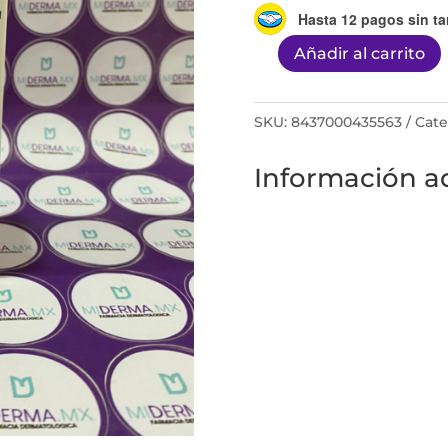
Hasta 12 pagos sin ta
Añadir al carrito
PIGMENT
ZERO
DSP-
SKU:
8437000435563
Cate
SERUM
Información ad
ILUMINADOR
30ML
cantidad