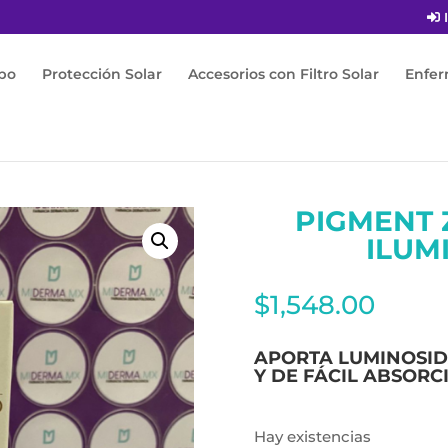
I
po
Protección Solar
Accesorios con Filtro Solar
Enfe
 PIGMENT ZERO DSP- SERUM ILUMINADOR 30ML
PIGMENT 
ILUM
$
1,548.00
APORTA LUMINOSIDA
Y DE FÁCIL ABSORC
Hay existencias