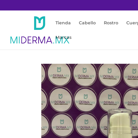
Tienda
Cabello
Rostro
Cuer
Marcas
Inicio
/
Rostro
/
Acné / Piel Grasa
/ PROTECT 