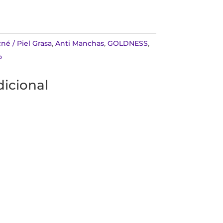
né / Piel Grasa
,
Anti Manchas
,
GOLDNESS
,
o
icional