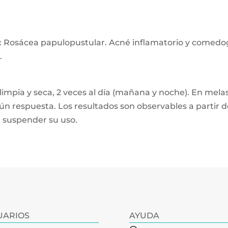
de: Rosácea papulopustular. Acné inflamatorio y comed
.
 limpia y seca, 2 veces al día (mañana y noche). En mel
ún respuesta. Los resultados son observables a partir d
 suspender su uso.
UARIOS
AYUDA