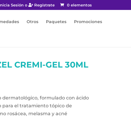
nicia Sesión o
Regístrate
0 elementos
rmedades
Otros
Paquetes
Promociones
EL CREMI-GEL 30ML
o dermatológico, formulado con ácido
o para el tratamiento tópico de
mo rosácea, melasma y acné