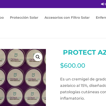
I
po
Protección Solar
Accesorios con Filtro Solar
Enfe
AZEL Cremi-gel 30ml
PROTECT AZ
$
600.00
Es un cremigel de grad
azelaico al 15%, diseñad
patologías cutáneas co
inflamatorio.