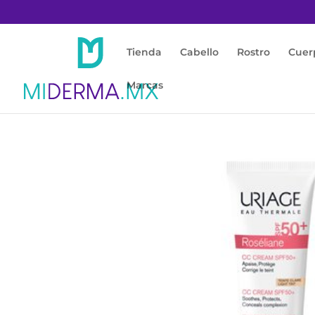
Tienda
Cabello
Rostro
Cuer
Marcas
Inicio
/
Rostro
/
Piel Sensible / Rojas
/ ROSE