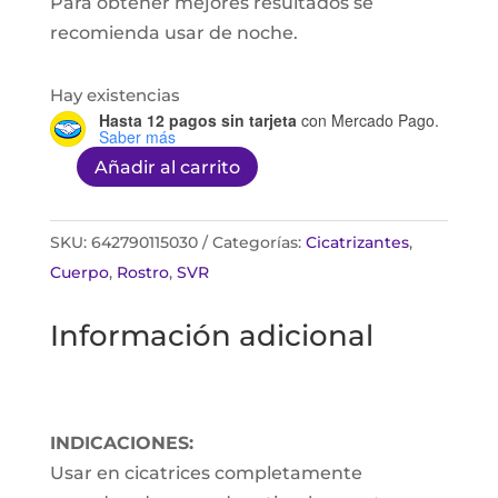
Para obtener mejores resultados se
recomienda usar de noche.
Hay existencias
Hasta 12 pagos sin tarjeta
con Mercado Pago.
Saber más
Añadir al carrito
Scar
Fx
parche
SKU:
642790115030
Categorías:
Cicatrizantes
,
de
Cuerpo
,
Rostro
,
SVR
silicon
Información adicional
3.75cm
X
7.5
cm
INDICACIONES:
cantidad
Usar en cicatrices completamente