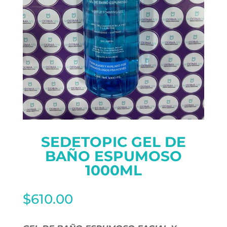
SEDETOPIC GEL DE
BAÑO ESPUMOSO
1000ML
$
610.00