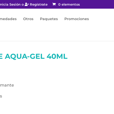
nicia Sesión o
Regístrate
0 elementos
rmedades
Otros
Paquetes
Promociones
E AQUA-GEL 40ML
almante
s