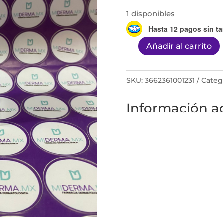
1 disponibles
Hasta 12 pagos sin ta
Añadir al carrito
Sensifine
Aqua-
gel
SKU:
3662361001231
Categ
40ml
Información ad
cantidad