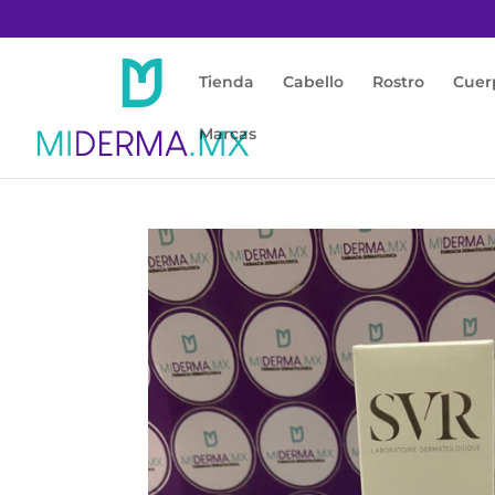
Tienda
Cabello
Rostro
Cuer
Marcas
Inicio
/
Rostro
/
Piel Sensible / Rojas
/ Sensi