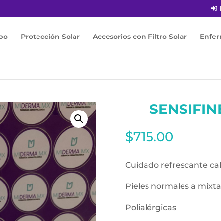
I
po
Protección Solar
Accesorios con Filtro Solar
Enfe
fine Aqua-gel 40ml
SENSIFIN
$
715.00
Cuidado refrescante c
Pieles normales a mixta
Polialérgicas