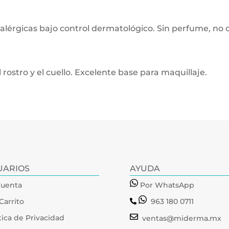
lialérgicas bajo control dermatológico. Sin perfume, n
rostro y el cuello. Excelente base para maquillaje.
UARIOS
AYUDA
Cuenta
Por WhatsApp
Carrito
963 180 0711
tica de Privacidad
ventas@miderma.mx