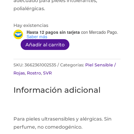
adecuado para pieles intolerantes,
polialérgicas.
Hay existencias
Hasta 12 pagos sin tarjeta
con Mercado Pago.
Saber más
Añadir al carrito
Sensifine
Huile
de
SKU:
3662361002535
Categorías:
Piel Sensible /
nuit
Rojas
,
Rostro
,
SVR
30ml
Información adicional
cantidad
Para pieles ultrasensibles y alérgicas. Sin
perfume, no comedogénico.