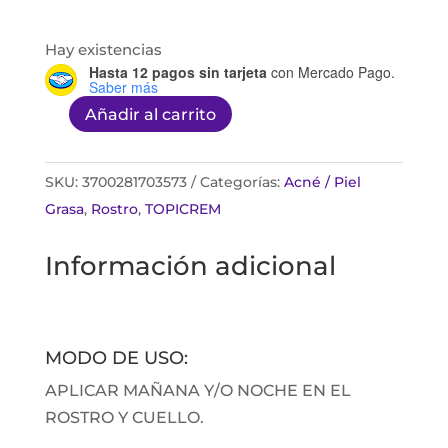
Hay existencias
Hasta 12 pagos sin tarjeta
con Mercado Pago.
Saber más
Añadir al carrito
Topicrem
ac
soiun
SKU:
3700281703573
Categorías:
Acné / Piel
matifiant
Grasa
,
Rostro
,
TOPICREM
40ml
Información adicional
cantidad
MODO DE USO:
APLICAR MAÑANA Y/O NOCHE EN EL
ROSTRO Y CUELLO.