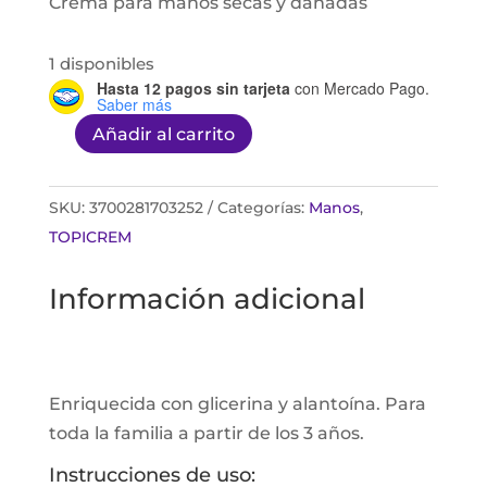
Crema para manos secas y dañadas
1 disponibles
Hasta 12 pagos sin tarjeta
con Mercado Pago.
Saber más
Añadir al carrito
Topicrem
Ultra
Hydratant
SKU:
3700281703252
Categorías:
Manos
,
crema
TOPICREM
de
Información adicional
manos
50ml
cantidad
Enriquecida con glicerina y alantoína. Para
toda la familia a partir de los 3 años.
Instrucciones de uso: