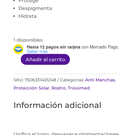
Protege
Despigmenta
Hidrata
1 disponibles
Hasta 12 pagos sin tarjeta
con Mercado Pago.
Saber más
Añadir al carrito
Trioximed
crema
de
SKU:
7506331401248
Categorías:
Anti Manchas
,
dia
Protección Solar
,
Rostro
,
Trioximed
despigmentante
Información adicional
fps50+
cantidad
Unifica el tono, desvanece pigmentaciones,