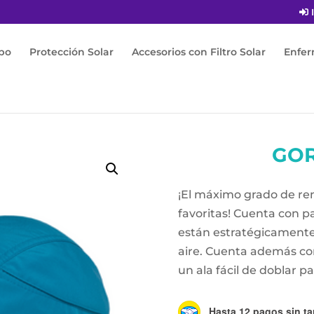
I
po
Protección Solar
Accesorios con Filtro Solar
Enfe
tro Solar
/
Gorra
/ Gorra Eclipse
GOR
¡El máximo grado de re
favoritas! Cuenta con p
están estratégicamente
aire. Cuenta además co
un ala fácil de doblar 
Hasta 12 pagos sin ta