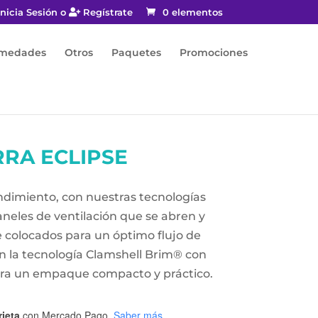
nicia Sesión o
Regístrate
0 elementos
rmedades
Otros
Paquetes
Promociones
RA ECLIPSE
ndimiento, con nuestras tecnologías
aneles de ventilación que se abren y
 colocados para un óptimo flujo de
n la tecnología Clamshell Brim® con
para un empaque compacto y práctico.
rjeta
con Mercado Pago.
Saber más