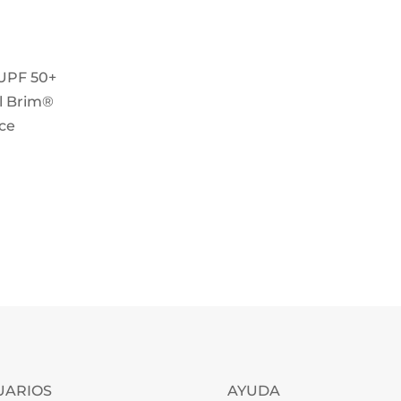
 UPF 50+
ll Brim®
nce
UARIOS
AYUDA