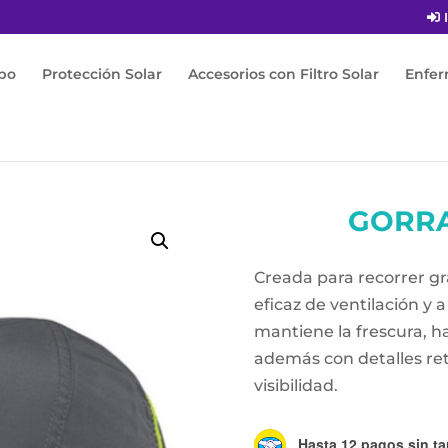
I
po
Protección Solar
Accesorios con Filtro Solar
Enfe
tro Solar
/
Gorra
/ Gorra Impulse Cap
GORRA
Creada para recorrer gr
eficaz de ventilación y
mantiene la frescura, ha
además con detalles ret
visibilidad.
Hasta 12 pagos sin ta