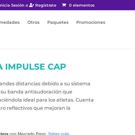
nicia Sesión o
Regístrate
0 elementos
rmedades
Otros
Paquetes
Promociones
 IMPULSE CAP
andes distancias debido a su sistema
 a su banda antisudoración que
ciéndola ideal para los atletas. Cuenta
ro reflectivos que mejoran la
rjeta
con Mercado Pago.
Saber más