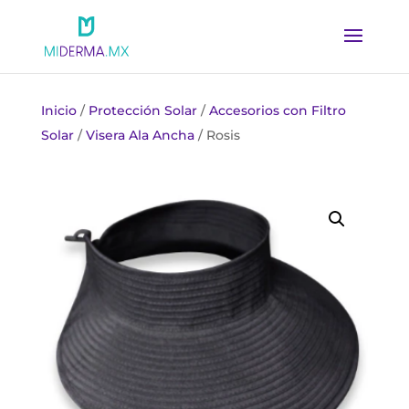
Inicio
/
Protección Solar
/
Accesorios con Filtro
Solar
/
Visera Ala Ancha
/ Rosis