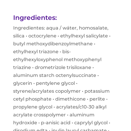
Ingredientes:
Ingredientes: aqua / wáter, homosalate,
silica • octocrylene • ethylhexyl salicylate •
butyl methoxydibenzoylmethane •
ethylhexyl triazone • bis-
ethylhexyloxyphenol methoxyphenyl
triazine • drometrizole trisiloxane •
aluminum starch octenylsuccinate •
glycerin • pentylene glycol •
styrene/acrylates copolymer • potassium
cetyl phosphate • dimethicone • perlite •
propylene glycol • acrylates/c10-30 alkyl
acrylate crosspolymer • aluminum
hydroxide • p-anisic acid • caprylyl glycol •
disodium edta • inulin lauryl carbamate •