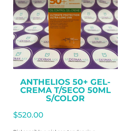
ANTHELIOS 50+ GEL-
CREMA T/SECO 50ML
S/COLOR
$
520.00