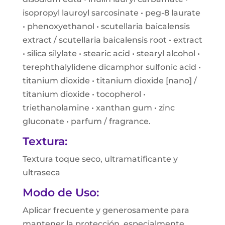
isopropyl lauroyl sarcosinate • peg-8 laurate
• phenoxyethanol • scutellaria baicalensis
extract / scutellaria baicalensis root • extract
• silica silylate • stearic acid • stearyl alcohol •
terephthalylidene dicamphor sulfonic acid •
titanium dioxide • titanium dioxide [nano] /
titanium dioxide • tocopherol •
triethanolamine • xanthan gum • zinc
gluconate • parfum / fragrance.
Textura:
Textura toque seco, ultramatificante y
ultraseca
Modo de Uso:
Aplicar frecuente y generosamente para
mantener la protección, especialmente