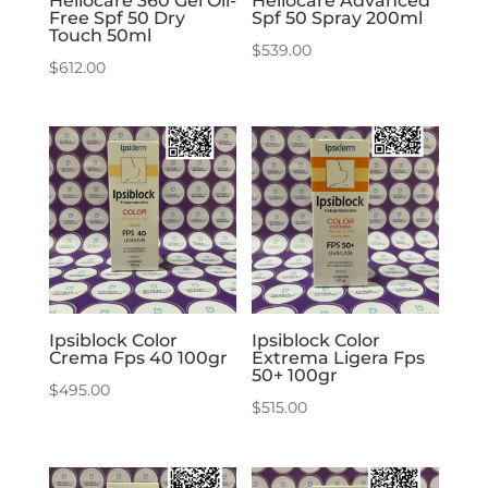
Heliocare 360 Gel Oil-
Heliocare Advanced
Free Spf 50 Dry
Spf 50 Spray 200ml
Touch 50ml
$
539.00
$
612.00
Ipsiblock Color
Ipsiblock Color
Crema Fps 40 100gr
Extrema Ligera Fps
50+ 100gr
$
495.00
$
515.00