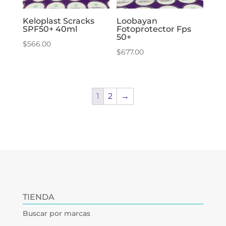
Keloplast Scracks
Loobayan
SPF50+ 40ml
Fotoprotector Fps
50+
$
566.00
$
677.00
1
2
→
TIENDA
Buscar por marcas