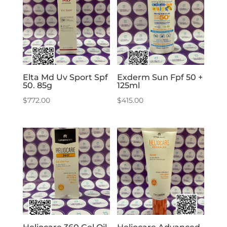
Elta Md Uv Sport Spf
Exderm Sun Fpf 50 +
50. 85g
125ml
$
772.00
$
415.00