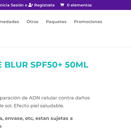
nicia Sesión o
Regístrate
0 elementos
rmedades
Otros
Paquetes
Promociones
 BLUR SPF50+ 50ML
eparación de ADN celular contra daños
e sol. Efecto piel saludable.
, envase, etc, estan sujetas a
o