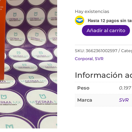
Hay existencias
Hasta 12 pagos sin ta
Añadir al carrito
Sun
Secure
Blur
SKU:
3662361002597
Cate
Spf50+
Corporal
,
SVR
50ml
Información ad
cantidad
Peso
0.197
Marca
SVR