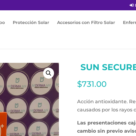
I
po
Protección Solar
Accesorios con Filtro Solar
Enfe
 Sun Secure Blur Spf50+ 50ml
SUN SECURE
$
731.00
Acción antioxidante. R
causados por los rayos d
Las presentaciones caja
cambio sin previo avis