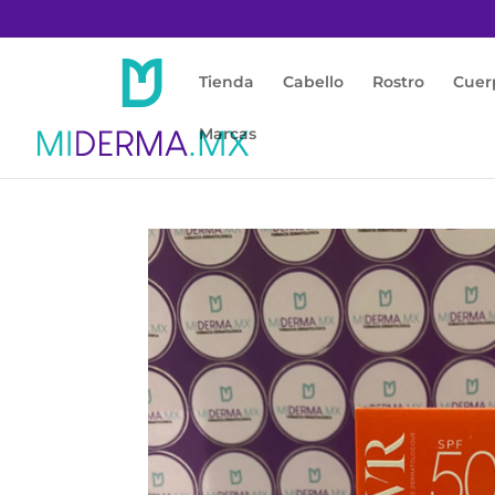
Tienda
Cabello
Rostro
Cuer
Marcas
Inicio
/
Protección Solar
/
Facial y Corporal
/