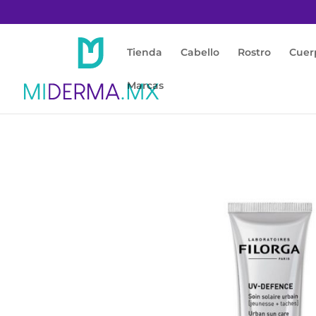
Tienda
Cabello
Rostro
Cuer
Marcas
Inicio
/
Protección Solar
/
Facial y Corporal
/