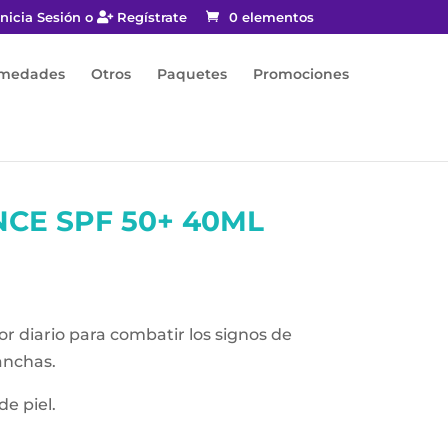
nicia Sesión o
Regístrate
0 elementos
rmedades
Otros
Paquetes
Promociones
CE SPF 50+ 40ML
r diario para combatir los signos de
anchas.
de piel.