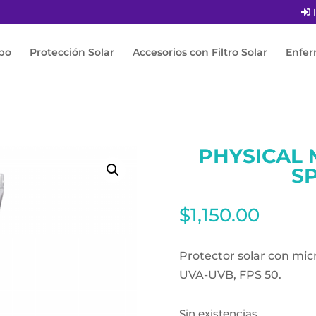
I
po
Protección Solar
Accesorios con Filtro Solar
Enfe
 Physical Matte Uv Defense Spf 50 30ml
PHYSICAL 
SP
$
1,150.00
Protector solar con mic
UVA-UVB, FPS 50.
Sin existencias