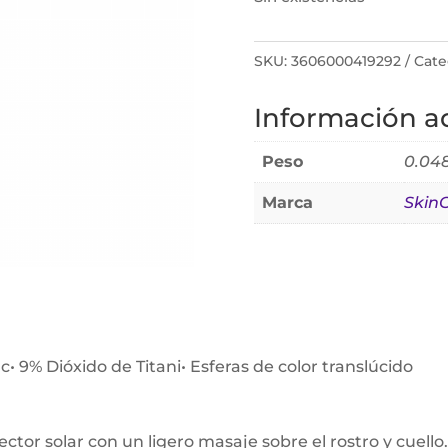
SKU:
3606000419292
Cate
Información ad
Peso
0.04
Marca
SkinC
c• 9% Dióxido de Titani• Esferas de color translúcido
tor solar con un ligero masaje sobre el rostro y cuello