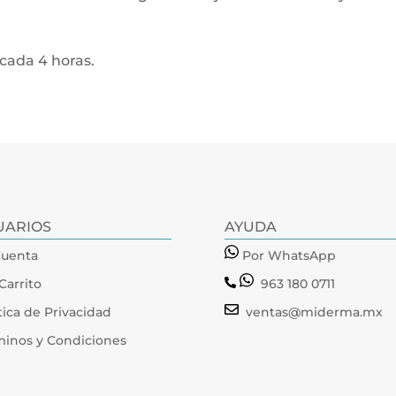
 cada 4 horas.
UARIOS
AYUDA
Cuenta
Por WhatsApp
Carrito
963 180 0711
tica de Privacidad
ventas@miderma.mx
minos y Condiciones