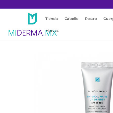
Tienda
Cabello
Rostro
Cuer
Marcas
Inicio
/
Protección Solar
/
Facial y Corporal
/