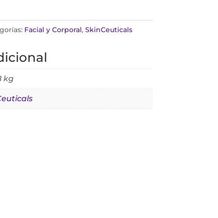
gorías:
Facial y Corporal
,
SkinCeuticals
icional
8 kg
euticals
.