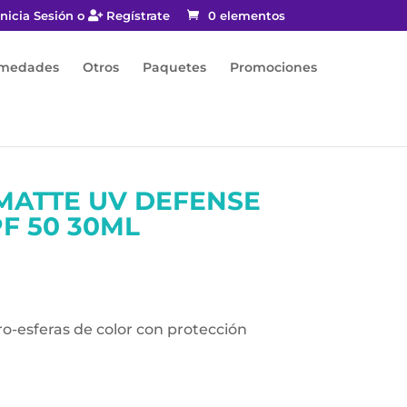
nicia Sesión o
Regístrate
0 elementos
rmedades
Otros
Paquetes
Promociones
MATTE UV DEFENSE
F 50 30ML
ro-esferas de color con protección