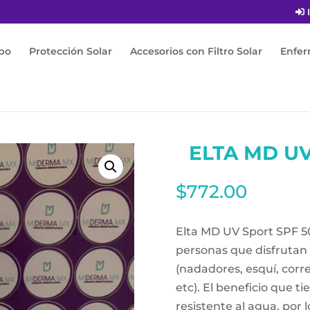
I
po
Protección Solar
Accesorios con Filtro Solar
Enfe
 Elta Md Uv Sport Spf 50. 85g
ELTA MD UV
$
772.00
Elta MD UV Sport SPF 50
personas que disfrutan d
(nadadores, esquí, corr
etc). El beneficio que t
resistente al agua, por 