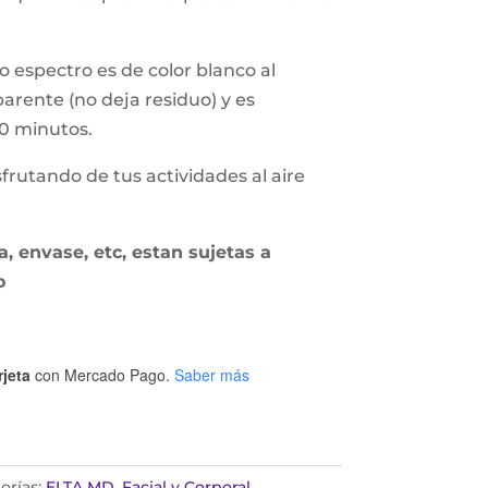
o espectro es de color blanco al
arente (no deja residuo) y es
80 minutos.
frutando de tus actividades al aire
, envase, etc, estan sujetas a
o
rjeta
con Mercado Pago.
Saber más
orías:
ELTA MD
,
Facial y Corporal