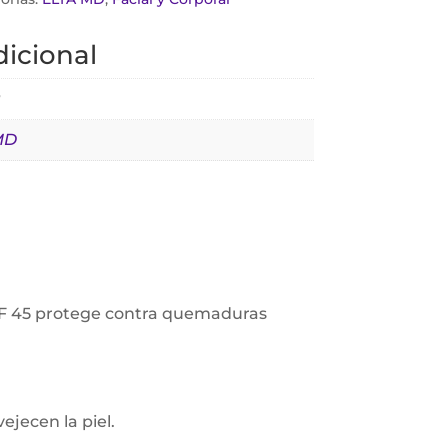
icional
g
MD
 SPF 45 protege contra quemaduras
vejecen la piel.