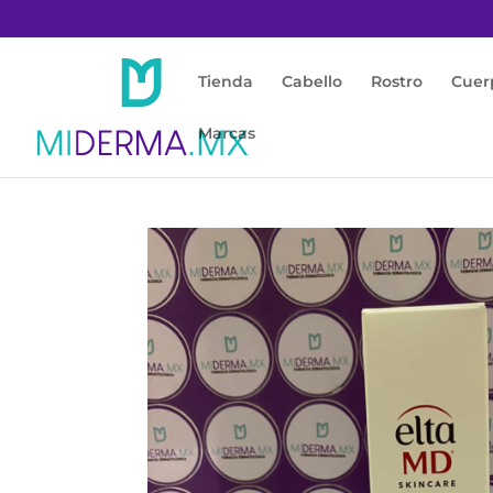
Tienda
Cabello
Rostro
Cuer
Marcas
Inicio
/
Protección Solar
/
Facial y Corporal
/