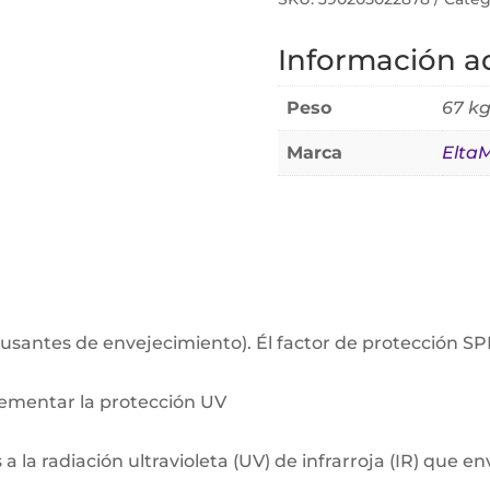
Sport
Información ad
Spf
50.
Peso
67 k
85g
cantidad
Marca
Elta
(causantes de envejecimiento). Él factor de protección
ementar la protección UV
a la radiación ultravioleta (UV) de infrarroja (IR) que en