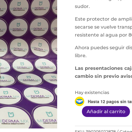
sudor.
Este protector de ampli
secarse se vuelve transp
resistente al agua por 
Ahora puedes seguir dis
libre.
Las presentaciones caja
cambio sin previo avis
Hay existencias
Hasta 12 pagos sin ta
Añadir al carrito
Elta
Md
Uv
SKU:
390205022878
Categ