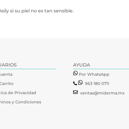
ly si su piel no es tan sensible.
UARIOS
AYUDA
Cuenta
Por WhatsApp
Carrito
963 180 0711
tica de Privacidad
ventas@miderma.mx
minos y Condiciones