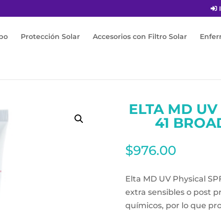
I
po
Protección Solar
Accesorios con Filtro Solar
Enfe
 Elta Md Uv Physical Tinte Spf 41 Broad-Spectrum 85g
ELTA MD UV 
41 BROA
$
976.00
Elta MD UV Physical SPF
extra sensibles o post p
químicos, por lo que pr