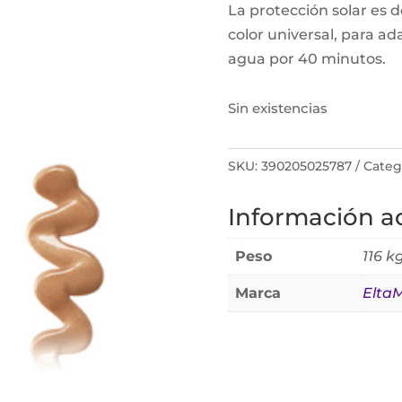
La protección solar es 
color universal, para ada
agua por 40 minutos.
Sin existencias
SKU:
390205025787
Categ
Información ad
Peso
116 k
Marca
Elta