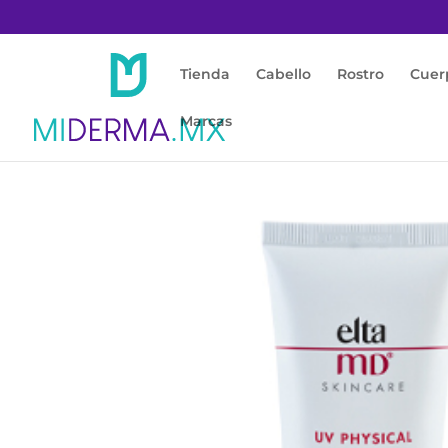
Tienda
Cabello
Rostro
Cuer
Marcas
Inicio
/
Protección Solar
/
Facial y Corporal
/