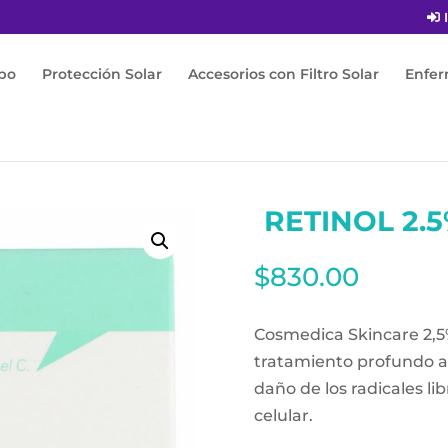
I
po
Protección Solar
Accesorios con Filtro Solar
Enfe
ght Crema 50g
RETINOL 2.
$
830.00
Cosmedica Skincare 2,5
tratamiento profundo an
daño de los radicales l
celular.