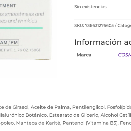
Sin existencias
SKU:
736631276605
Catego
Información ad
Marca
COSM
e de Girasol, Aceite de Palma, Pentilenglicol, Fosfolípid
ialurónico Botánico, Estearato de Glicerio, Alcohol Cetíl
opoleo, Manteca de Karité, Pantenol (Vitamina B5), Feno