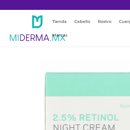
Tienda
Cabello
Rostro
Cuer
Marcas
Inicio
/
Rostro
/
Anti Edad
/ Retinol 2.5% Ni