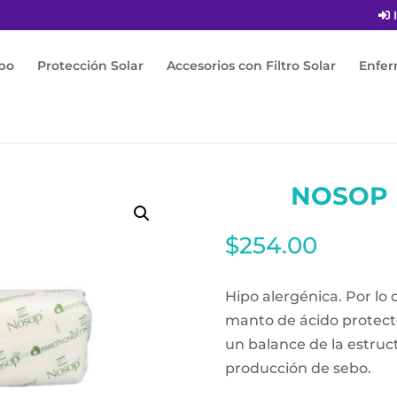
I
po
Protección Solar
Accesorios con Filtro Solar
Enfe
rra Ph5 80G
NOSOP 
$
254.00
Hipo alergénica. Por lo 
manto de ácido protecto
un balance de la estruct
producción de sebo.