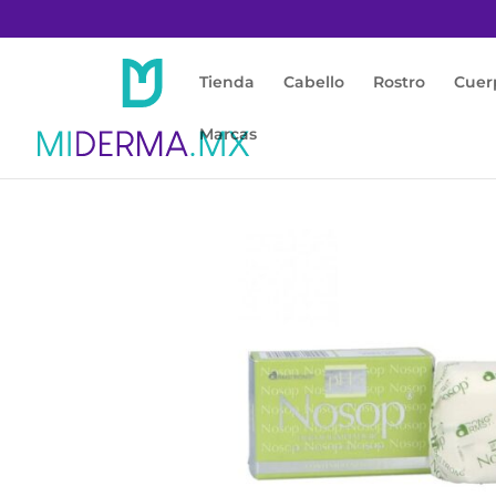
Tienda
Cabello
Rostro
Cuer
Marcas
Inicio
/
Rostro
/
Acné / Piel Grasa
/ Nosop Ba