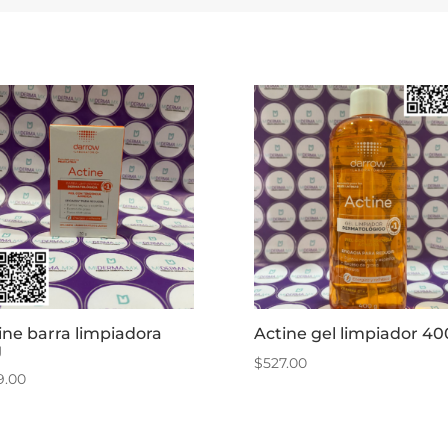
ine barra limpiadora
Actine gel limpiador 4
g
$
527.00
9.00