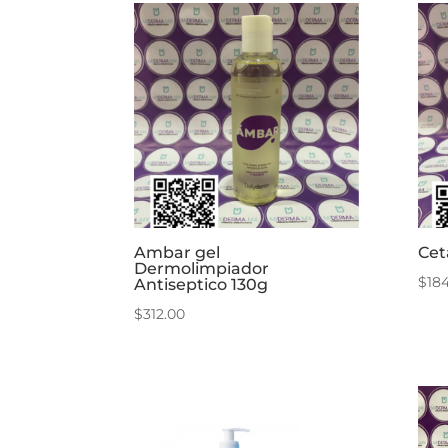
Ambar gel
Cet
Dermolimpiador
$
18
Antiseptico 130g
$
312.00