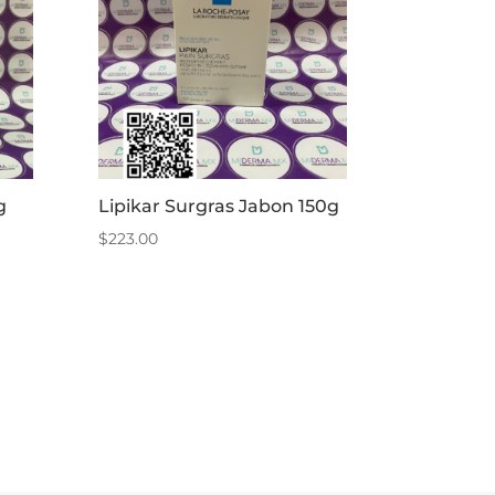
g
Lipikar Surgras Jabon 150g
$
223.00