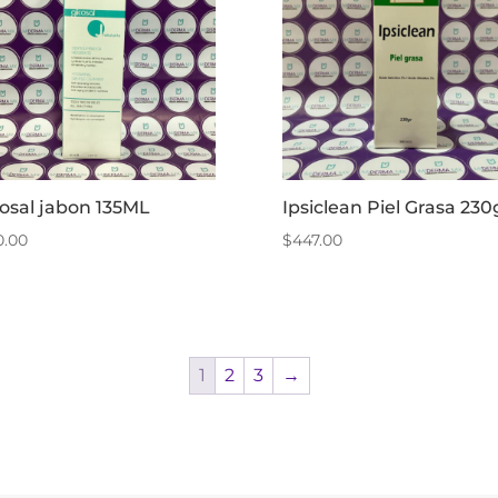
cosal jabon 135ML
Ipsiclean Piel Grasa 230
0.00
$
447.00
1
2
3
→