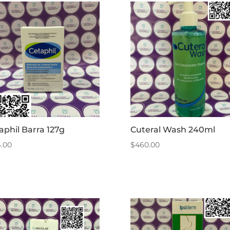
aphil Barra 127g
Cuteral Wash 240ml
4.00
$
460.00